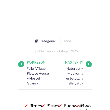
Kategoria:
Inne
Opublikowano: 7 lutego 2025
POPRZEDNI
NASTĘPNY
Folks Village
Naturest –
Plowce House
Medycyna
– Hostel
estetyczna
Gdańsk
Białystok
Biznes
Biznes
Budownictwo
Dla