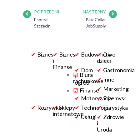
POPRZEDNI
NASTĘPNY
Esperal
BlueCollar
Szczecin
JobSupply
Biznes
Biznes
Budownictwo
Dla
i
dzieci
Finanse
Dom
Gastronomia
Biura
i
Inne
rachunkowe
ogród
Marketing
Finanse
Motoryzacja
Przemysł
Rozrywka
Sklepy
Technologia
Turystyka
internetowe
Usługi
Zdrowie
i
Uroda