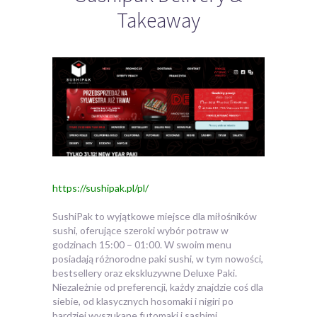
Takeaway
https://sushipak.pl/pl/
SushiPak to wyjątkowe miejsce dla miłośników
sushi, oferujące szeroki wybór potraw w
godzinach 15:00 – 01:00. W swoim menu
posiadają
różnorodne paki sushi, w tym nowości,
bestsellery oraz ekskluzywne Deluxe Paki.
Niezależnie od preferencji, każdy znajdzie coś dla
siebie, od klasycznych hosomaki i nigiri po
bardziej wyszukane futomaki i sashimi.