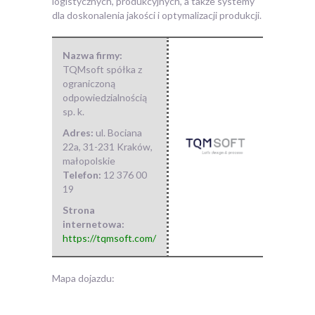
logistycznych, produkcyjnych, a także systemy
dla doskonalenia jakości i optymalizacji produkcji.
Nazwa firmy:
TQMsoft spółka z
ograniczoną
odpowiedzialnością
sp. k.
Adres:
ul. Bociana
22a
,
31-231 Kraków
,
małopolskie
Telefon:
12 376 00
19
Strona
internetowa:
https://tqmsoft.com/
Mapa dojazdu: