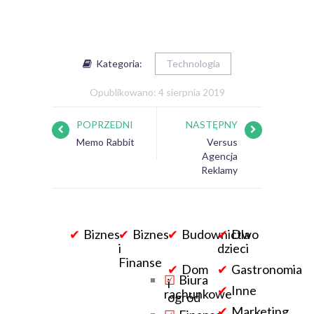
Kategoria:
Technologia
Opublikowano: 4 sierpnia 2019
POPRZEDNI
NASTĘPNY
Memo Rabbit
Versus
Agencja
Reklamy
Biznes
Biznes
Budownictwo
Dla
i
dzieci
Finanse
Dom
Gastronomia
Biura
i
Inne
rachunkowe
ogród
Marketing