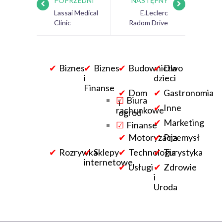
POPRZEDNI
NASTĘPNY
Lassai Medical
E.Leclerc
Clinic
Radom Drive
Biznes
Biznes
Budownictwo
Dla
i
dzieci
Finanse
Dom
Gastronomia
Biura
i
Inne
rachunkowe
ogród
Marketing
Finanse
Motoryzacja
Przemysł
Rozrywka
Sklepy
Technologia
Turystyka
internetowe
Usługi
Zdrowie
i
Uroda