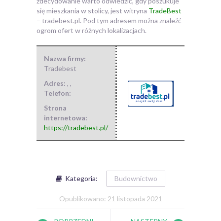
zdecydowanie warto odwiedzić, gdy poszukuje
się mieszkania w stolicy, jest witryna
TradeBest
– tradebest.pl. Pod tym adresem można znaleźć
ogrom ofert w różnych lokalizacjach.
Nazwa firmy:
Tradebest
Adres:
,
,
Telefon:
Strona
internetowa:
https://tradebest.pl/
Kategoria:
Budownictwo
Opublikowano: 21 listopada 2021