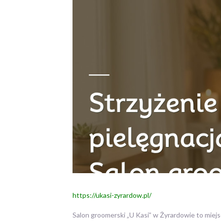
https://ukasi-zyrardow.pl/
Salon groomerski „U Kasi” w Żyrardowie to miejs