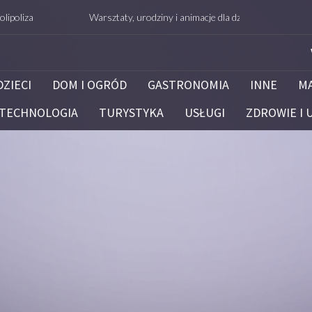
Warsztaty, urodziny i animacje dla dzieci – Białystok – potrafie.
DZIECI
DOM I OGRÓD
GASTRONOMIA
INNE
M
TECHNOLOGIA
TURYSTYKA
USŁUGI
ZDROWIE I 