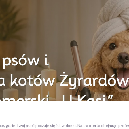
ce, gdzie Twój pupil poczuje się jak w domu. Nasza oferta obejmuje profe