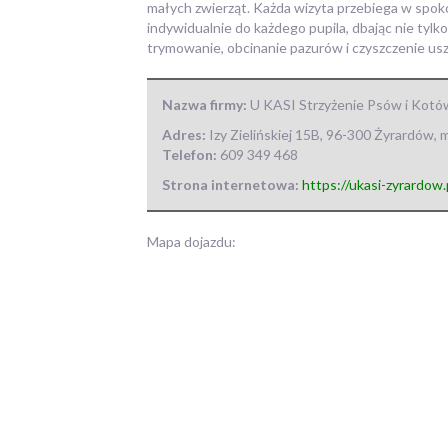
małych zwierząt. Każda wizyta przebiega w spoko
indywidualnie do każdego pupila, dbając nie tyl
trymowanie, obcinanie pazurów i czyszczenie usz
Nazwa firmy:
U KASI Strzyżenie Psów i Kot
Adres:
Izy Zielińskiej 15B
,
96-300 Żyrardów
,
m
Telefon:
609 349 468
Strona internetowa:
https://ukasi-zyrardow.
Mapa dojazdu: