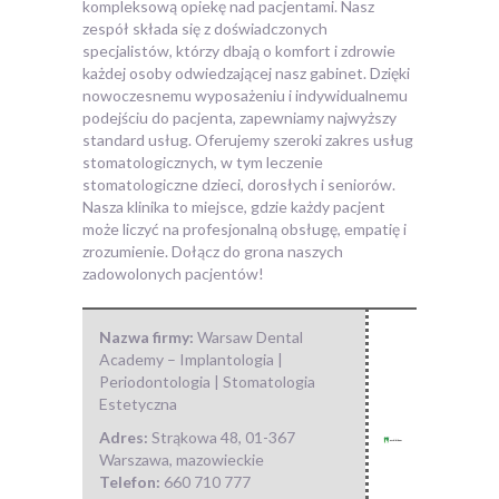
kompleksową opiekę nad pacjentami. Nasz
zespół składa się z
doświadczonych
specjalistów, którzy dbają o komfort i zdrowie
każdej osoby odwiedzającej nasz gabinet. Dzięki
nowoczesnemu wyposażeniu i indywidualnemu
podejściu do pacjenta, zapewniamy najwyższy
standard usług. Oferujemy szeroki zakres usług
stomatologicznych, w tym leczenie
stomatologiczne dzieci, dorosłych i seniorów.
Nasza klinika to miejsce, gdzie każdy pacjent
może liczyć na profesjonalną obsługę, empatię i
zrozumienie. Dołącz do grona naszych
zadowolonych pacjentów!
Nazwa firmy:
Warsaw Dental
Academy – Implantologia |
Periodontologia | Stomatologia
Estetyczna
Adres:
Strąkowa 48
,
01-367
Warszawa
,
mazowieckie
Telefon:
660 710 777