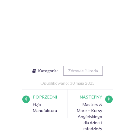
Kategoria:
Zdrowie i Uroda
Opublikowano: 30 maja 2025
POPRZEDNI
NASTĘPNY
Fizjo
Masters &
Manufaktura
More – Kursy
Angielskiego
dla dzieci i
młodzieży