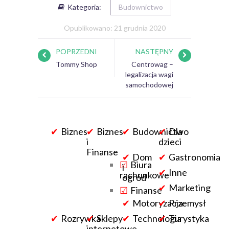
Kategoria:
Budownictwo
Opublikowano: 21 grudnia 2020
POPRZEDNI
NASTĘPNY
Tommy Shop
Centrowag –
legalizacja wagi
samochodowej
Biznes
Biznes
Budownictwo
Dla
i
dzieci
Finanse
Dom
Gastronomia
Biura
i
Inne
rachunkowe
ogród
Marketing
Finanse
Motoryzacja
Przemysł
Rozrywka
Sklepy
Technologia
Turystyka
internetowe