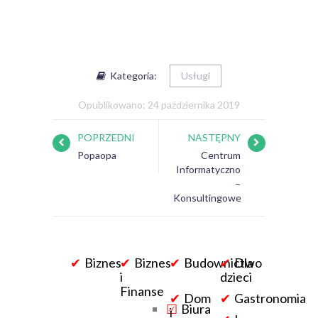
Kategoria:
Usługi
Opublikowano: 24 października 2019
POPRZEDNI
NASTĘPNY
Popaopa
Centrum
Informatyczno
–
Konsultingowe
Biznes
Biznes
Budownictwo
Dla
i
dzieci
Finanse
Dom
Gastronomia
Biura
i