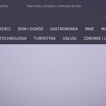
Warsztaty, urodziny i animacje dla dzieci – Białystok – potrafie.ed
DZIECI
DOM I OGRÓD
GASTRONOMIA
INNE
M
TECHNOLOGIA
TURYSTYKA
USŁUGI
ZDROWIE I 