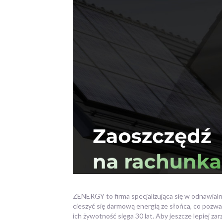
ZENERGY to firma specjalizująca się w odnawial
cieszyć się
darmową energią ze słońca, co pozwala 
ich żywotność sięga 30 lat. Aby jeszcze lepiej 