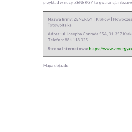
przykład w nocy. ZENERGY to gwarancja niezawo
Nazwa firmy:
ZENERGY | Kraków | Nowoczesne
Fotowoltaika
Adres:
ul. Josepha Conrada 55A
,
31-357 Kra
Telefon:
884 113 325
Strona internetowa:
https://www.zenergy.c
Mapa dojazdu: