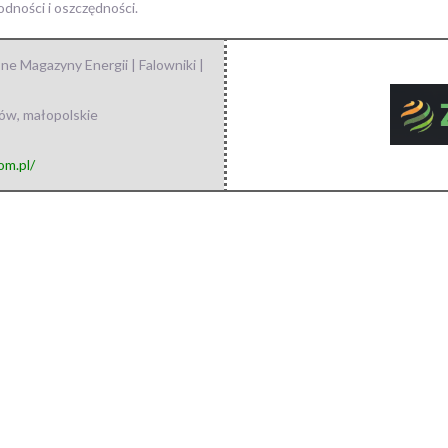
dności i oszczędności.
 Magazyny Energii | Falowniki |
ków
,
małopolskie
om.pl/