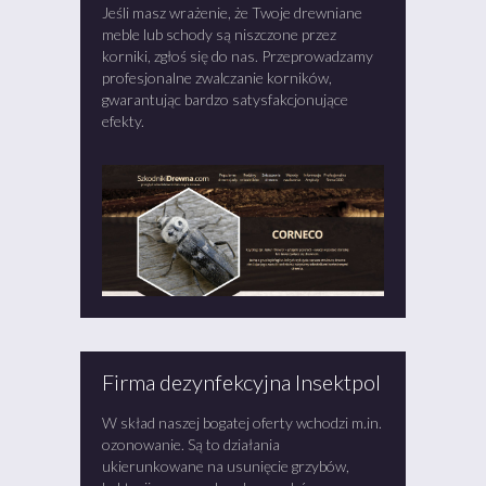
Jeśli masz wrażenie, że Twoje drewniane
meble lub schody są niszczone przez
korniki, zgłoś się do nas. Przeprowadzamy
profesjonalne zwalczanie korników,
gwarantując bardzo satysfakcjonujące
efekty.
Firma dezynfekcyjna Insektpol
W skład naszej bogatej oferty wchodzi m.in.
ozonowanie. Są to działania
ukierunkowane na usunięcie grzybów,