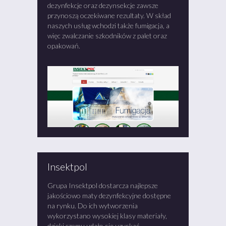
dezynfekcje oraz dezynsekcje zawsze
przynoszą oczekiwane rezultaty. W skład
naszych usług wchodzi także fumigacja, a
więc zwalczanie szkodników z palet oraz
opakowań.
Insektpol
Grupa Insektpol dostarcza najlepsze
jakościowo maty dezynfekcyjne dostępne
na rynku. Do ich wytworzenia
wykorzystano wysokiej klasy materiały,
dzięki czemu udało się uzyskać