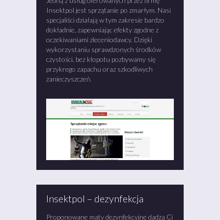
Jedną z usług oferowanych przez firmę
Insektpol jest sprzątanie po zmarłym. Nasi
specjaliści działają w tym zakresie bardzo
dokładnie, zapewniając efekty zgodne z
oczekiwaniami zleceniodawcy. Dzięki
wykorzystaniu sprawdzonych środków
czystości, bez kłopotu pozbywamy się
przykrego zapachu oraz szkodliwych
zanieczyszczeń.
Insektpol – dezynfekcja
Proponowane maty dezynfekcyjne dadzą Ci