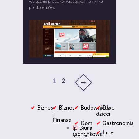
wyłącznie produkty wiodących na rynku
producentów.
1
2
Biznes
Biznes
Budownictwo
Dla
i
dzieci
Finanse
Dom
Gastronomia
Biura
i
Inne
rachunkowe
ogród