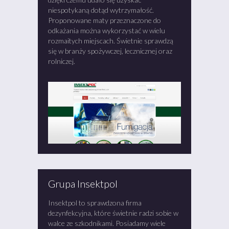
niespotykaną dotąd wytrzymałość.
Proponowane maty przeznaczone do
odkażania można wykorzystać w wielu
rozmaitych miejscach. Świetnie sprawdzą
się w branży spożywczej, lecznicznej oraz
rolniczej.
Grupa Insektpol
Insektpol to sprawdzona firma
dezynfekcyjna, które świetnie radzi sobie w
walce ze szkodnikami. Posiadamy wiele