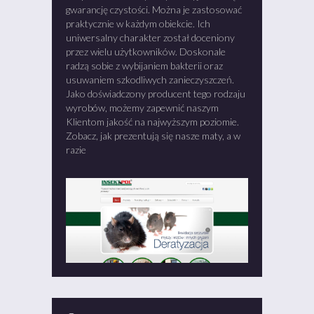
gwarancję czystości. Można je zastosować
praktycznie w każdym obiekcie. Ich
uniwersalny charakter został doceniony
przez wielu użytkowników. Doskonale
radzą sobie z wybijaniem bakterii oraz
usuwaniem szkodliwych zanieczyszczeń.
Jako doświadczony producent tego rodzaju
wyrobów, możemy zapewnić naszym
Klientom jakość na najwyższym poziomie.
Zobacz, jak prezentują się nasze maty, a w
razie