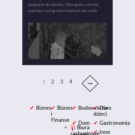
podejście do klienta. Oferujemy szeroki
wachlarz usług skierowanych do osób
1
2
3
4
Biznes
Biznes
Budownictwo
Dla
i
dzieci
Finanse
Dom
Gastronomia
Biura
i
Inne
rachunkowe
ogród