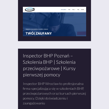
Inspector BHP Poznań –
Szkolenia BHP | Szkolenia
przeciwpożarowe | Kursy
pierwszej pomocy
Inspector BHP Wrocław to profesjonalna
firma specjalizująca się w szkoleniach BHP,
przeciwpożarowych oraz kursach pierwszej
pomocy. Dzięki doświadczeniu i
zaangażowaniu