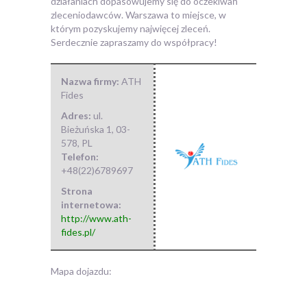
działaniach dopasowujemy się do oczekiwań
zleceniodawców. Warszawa to miejsce, w
którym pozyskujemy najwięcej zleceń.
Serdecznie zapraszamy do współpracy!
Nazwa firmy:
ATH
Fides
Adres:
ul.
Bieżuńska 1
,
03-
578
,
PL
Telefon:
+48(22)6789697
Strona
internetowa:
http://www.ath-
fides.pl/
Mapa dojazdu: