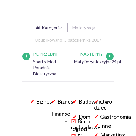
Kategoria:
Motoryzacja
Opublikowano: 5 października 2017
POPRZEDNI
NASTĘPNY
Sports-Med
MatyDezynfekcyjne24.pl
Poradnia
Dietetyczna
Biznes
Biznes
Budownictwo
Dla
i
dzieci
Finanse
Dom
Gastronomia
Biura
i
Inne
rachunkowe
ogród
Marketing