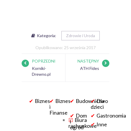
Kategoria:
Zdrowie i Uroda
Opublikowano: 25 września 2017
POPRZEDNI
NASTĘPNY
Korniki-
ATH Fides
Drewno.pl
Biznes
Biznes
Budownictwo
Dla
i
dzieci
Finanse
Dom
Gastronomia
Biura
i
Inne
rachunkowe
ogród