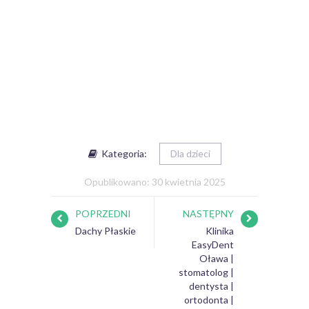
Kategoria:
Dla dzieci
Opublikowano: 30 kwietnia 2025
POPRZEDNI
NASTĘPNY
Dachy Płaskie
Klinika
EasyDent
Oława |
stomatolog |
dentysta |
ortodonta |