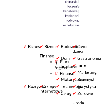
chirurgia |
leczenie
kanałowe |
implanty |
medycyna
estetyczna
Biznes
Biznes
Budownictwo
Dla
i
dzieci
Finanse
Dom
Gastronomia
Biura
i
Inne
rachunkowe
ogród
Marketing
Finanse
Motoryzacja
Przemysł
Rozrywka
Sklepy
Technologia
Turystyka
internetowe
Usługi
Zdrowie
i
Uroda