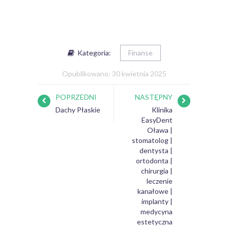
Kategoria:
Finanse
Opublikowano: 30 kwietnia 2025
POPRZEDNI
NASTĘPNY
Dachy Płaskie
Klinika
EasyDent
Oława |
stomatolog |
dentysta |
ortodonta |
chirurgia |
leczenie
kanałowe |
implanty |
medycyna
estetyczna