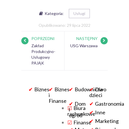
Kategoria:
Usługi
Opublikowano: 29 lipca 2022
POPRZEDNI
NASTĘPNY
Zakład
USG Warszawa
Produkcyjno-
Usługowy
PAJĄK
Biznes
Biznes
Budownictwo
Dla
i
dzieci
Finanse
Dom
Gastronomia
Biura
i
Inne
rachunkowe
ogród
Marketing
Finanse