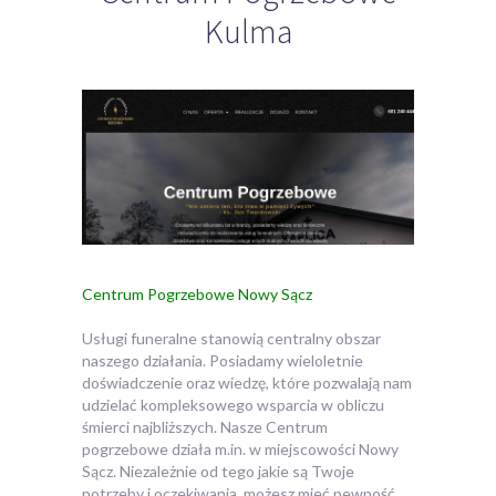
Kulma
Centrum Pogrzebowe Nowy Sącz
Usługi funeralne stanowią centralny obszar
naszego działania. Posiadamy wieloletnie
doświadczenie oraz wiedzę, które pozwalają nam
udzielać kompleksowego wsparcia w obliczu
śmierci najbliższych.
Nasze Centrum
pogrzebowe działa m.in. w miejscowości Nowy
Sącz. Niezależnie od tego jakie są Twoje
potrzeby i oczekiwania, możesz mieć pewność,