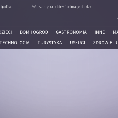
Warsztaty, urodziny i animacje dla dzieci – Białystok – potrafie
DZIECI
DOM I OGRÓD
GASTRONOMIA
INNE
M
TECHNOLOGIA
TURYSTYKA
USŁUGI
ZDROWIE I 