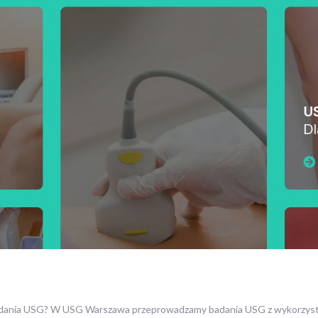
adania USG? W USG Warszawa przeprowadzamy badania USG z wykorzysta