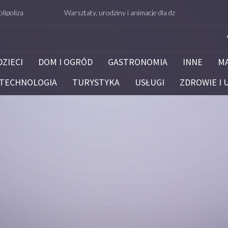
a
Warsztaty, urodziny i animacje dla dzieci – Białystok – potrafie
DZIECI
DOM I OGRÓD
GASTRONOMIA
INNE
M
TECHNOLOGIA
TURYSTYKA
USŁUGI
ZDROWIE I 