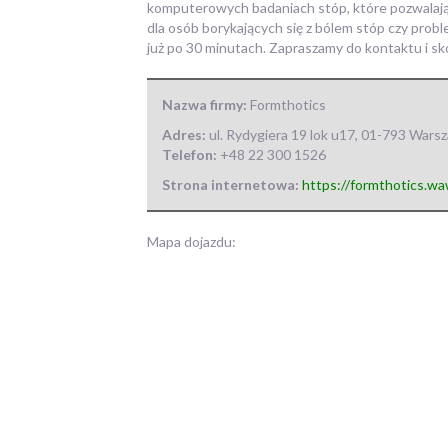
komputerowych badaniach
stóp, które pozwalaj
dla osób borykających się z bólem stóp czy pro
już po 30 minutach. Zapraszamy do kontaktu i sko
Nazwa firmy:
Formthotics
Adres:
ul. Rydygiera 19 lok u17
,
01-793 Wars
Telefon:
+48 22 300 1526
Strona internetowa:
https://formthotics.wa
Mapa dojazdu: