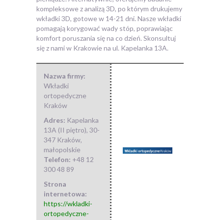
kompleksowe z analizą 3D, po którym drukujemy
wkładki 3D, gotowe w 14-21 dni. Nasze wkładki
pomagają korygować wady stóp, poprawiając
komfort poruszania się na co dzień. Skonsultuj
się z nami w Krakowie na ul. Kapelanka 13A.
Nazwa firmy:
Wkładki
ortopedyczne
Kraków
Adres:
Kapelanka
13A (II piętro)
,
30-
347 Kraków
,
małopolskie
Telefon:
+48 12
300 48 89
Strona
internetowa:
https://wkladki-
ortopedyczne-