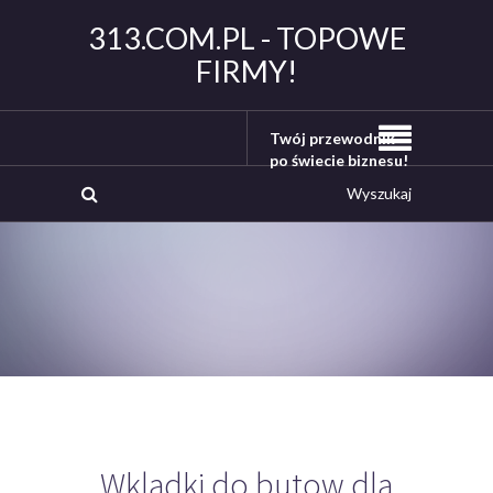
313.COM.PL - TOPOWE
FIRMY!
Twój przewodnik
po świecie biznesu!
Wkladki do butow dla